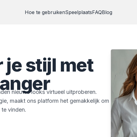
Hoe te gebruiken
Speelplaats
FAQ
Blog
je stijl met
hanger
den nieuwe looks virtueel uitproberen.
e, maakt ons platform het gemakkelijk om
 te vinden.