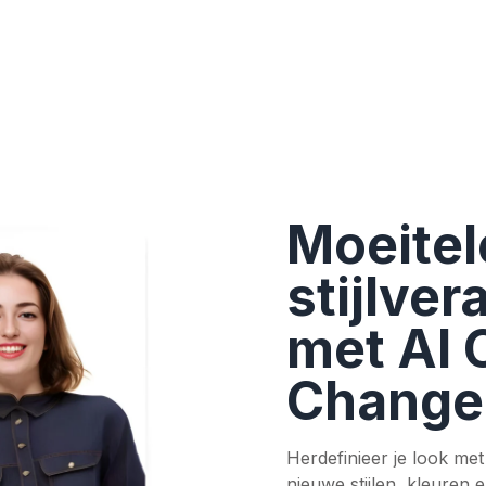
Moeitel
stijlve
met AI 
Change
Herdefinieer je look me
nieuwe stijlen, kleuren