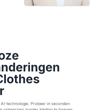
oze
randeringen
Clothes
r
t AI-technologie. Probeer in seconden
 en ontwerpen zonder kleding te hoeven