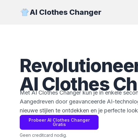
AI Clothes Changer
Revolutioneer 
AI Clothes C
Met AI Clothes Changer kun je in enkele secon
Aangedreven door geavanceerde AI-technologi
nieuwe stijlen te ontdekken en je perfecte look
Probeer AI Clothes Changer
Gratis
Geen creditcard nodig.