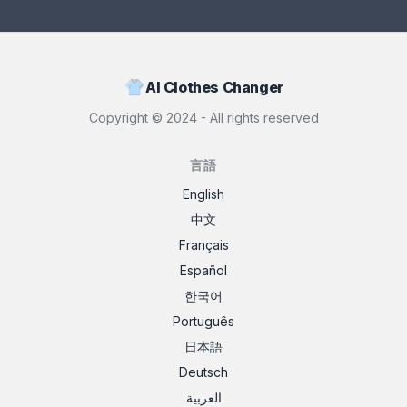
AI Clothes Changer
Copyright ©
2024
- All rights reserved
言語
English
中文
Français
Español
한국어
Português
日本語
Deutsch
العربية