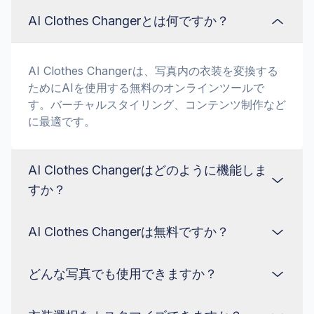
AI Clothes Changerとは何ですか？
AI Clothes Changerは、写真内の衣装を変換する
ためにAIを使用する無料のオンラインツールで
す。バーチャルスタイリング、コンテンツ制作など
に最適です。
AI Clothes Changerはどのように機能しま
すか？
AI Clothes Changerは無料ですか？
AI Clothes Changerは高度なアルゴリズムを使用
して写真内の衣装を検出し、置き換えます。画像を
アップロードし、衣装を選択したら、あとはAIが
どんな写真でも使用できますか？
はい！ AI Clothes Changerは完全に無料です。追
処理します。
加機能のために毎月10個の無料クレジットも提供