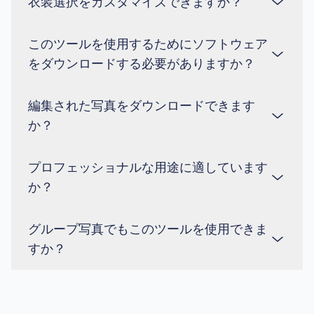
されます。
衣装選択をカスタマイズできますか？
明るく高画質の写真で最も効果的に動作します。最
高の結果を得るには、被写体が明るく、完全に見え
る写真を使用してください。
このツールを使用するためにソフトウェア
もちろんです！ 手動選択ツールを使用して衣装を
をダウンロードする必要がありますか？
カスタマイズし、色やスタイルを調整することもで
きます。
編集された写真をダウンロードできます
いいえ、ダウンロードは必要ありません。このツー
か？
ルはウェブベースで、ブラウザ上で直接動作しま
す。インターネット接続と最新のブラウザがあれば
十分です。
プロフェッショナルな用途に適しています
もちろんです！ 結果に満足したら、編集された写
か？
真をさまざまな形式と解像度でダウンロードして、
個人またはプロフェッショナルに使用できます。
グループ写真でもこのツールを使用できま
もちろんです！ 多くのユーザーがLinkedInのプロ
すか？
フィール写真やプロモーションコンテンツの作成な
ど、プロフェッショナルな目的で使用しています。
現在、このツールは1人の被写体が写っている写真